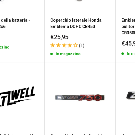
della batteria -
Coperchio laterale Honda
Emblem
3x6
Emblema DOHC CB450
pulito
CB350
Prezzo
€25,95
to
scontato
Prez
€45,
(1)
zzino
scon
In 
In magazzino