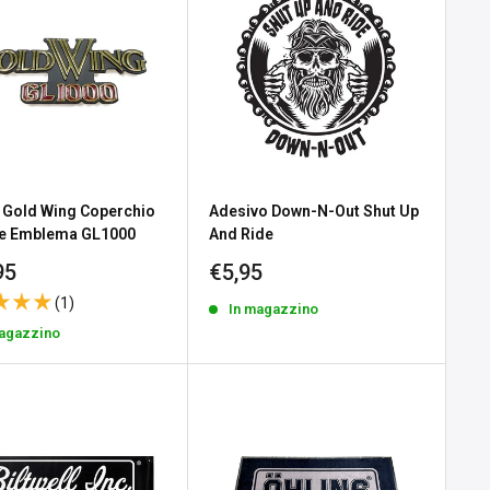
Gold Wing Coperchio
Adesivo Down-N-Out Shut Up
le Emblema GL1000
And Ride
zo
Prezzo
95
€5,95
tato
scontato
(1)
In magazzino
magazzino