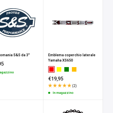
omania S&S da 3"
Emblema coperchio laterale
Yamaha XS650
zo
95
tato
magazzino
Prezzo
€19,95
scontato
(2)
In magazzino