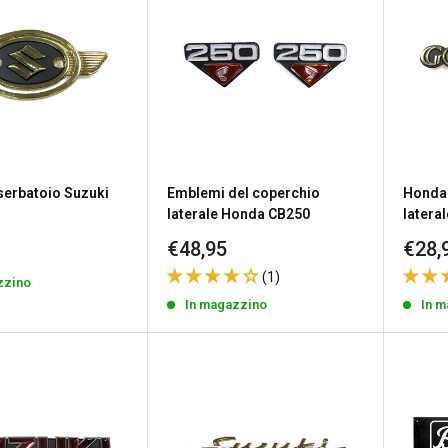
erbatoio Suzuki
Emblemi del coperchio
Honda 
laterale Honda CB250
latera
Prezzo
Prez
€48,95
€28,
to
scontato
scon
(1)
zzino
In magazzino
In 