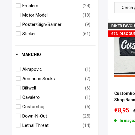
Emblem
(24)
Motor Model
(18)
Poster/Sign/Banner
(9)
BIKER FAVOU
Sticker
(61)
67% DISCOU
MARCHIO
Akrapovic
(1)
American Socks
(2)
Biltwell
(6)
Customhoj
Cavalero
(1)
Shop Bann
Customhoj
(5)
Prezzo
€8,95
sconta
Down-N-Out
(25)
In maga
Lethal Threat
(14)
Loser Machine
(4)