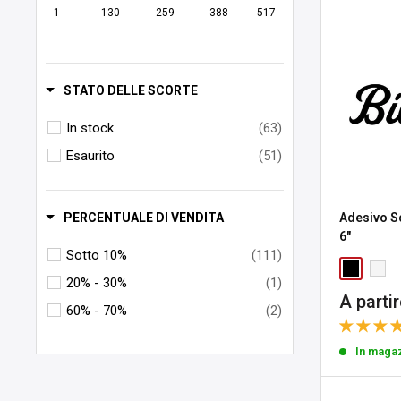
1
130
259
388
517
STATO DELLE SCORTE
In stock
(63)
Esaurito
(51)
PERCENTUALE DI VENDITA
Adesivo Sc
6"
Sotto 10%
(111)
20% - 30%
(1)
Prezzo
A parti
60% - 70%
(2)
sconta
In maga