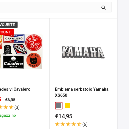
AVOURITE
COUNT
 adesivi Cavalero
Emblema serbatoio Yamaha
XS650
zo
5
Prezzo
€6,95
tato
(3)
Prezzo
€14,95
magazzino
scontato
(6)