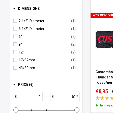
MCS
(22)
DIMENSIONE
Roeg
(1)
67% DISCOU
2 1/2" Diameter
(1)
Roland Sands Design
(1)
3 1/2" Diameter
(1)
S&S
(3)
6"
(2)
Santa Cruz
(2)
9"
(2)
V-Twin MFG
(18)
12"
(2)
Von Dutch
(1)
17x32mm
(1)
Wannabe Choppers
(1)
43x80mm
(1)
Zodiac
(1)
Customhoj
Thunder M
Öhlins
(6)
rosso/ner
PRICE (€)
Prezzo
€8,95
sconta
€
€
-
In maga