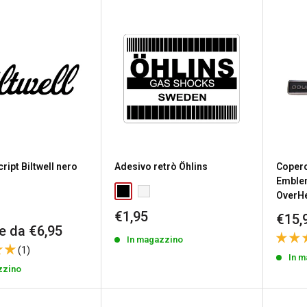
ript Biltwell nero
Adesivo retrò Öhlins
Coperc
Emble
OverH
Prezzo
€1,95
Prez
€15,
scontato
re da €6,95
scon
In magazzino
to
(1)
In 
zzino