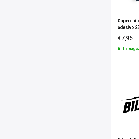
Coperchio 
adesivo 2
Prezzo
€7,95
sconta
In maga