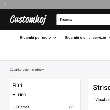
Vai
Customhoj
al
contenuto
Ricambi per moto
Ricambi e oli di servizio
Casa
›
Striscioni e adesivi
Filtri
Stris
TIPO
Visualizzi
Carpet
(2)