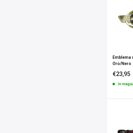
Emblema s
Oro/Nero
Prezzo
€23,95
sconta
In maga