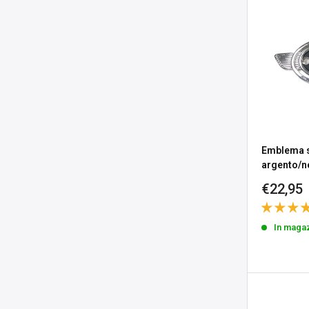
Emblema s
argento/n
Prezzo
€22,95
sconta
In maga