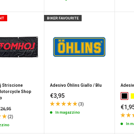
NT
BIKER FAVOURITE
 Striscione
Adesivo Öhlins Giallo / Blu
Adesiv
otorcycle Shop
Prezzo
€3,95
o
scontato
(3)
Prez
€1,9
Prezzo
€26,95
scon
In magazzino
to
(2)
In 
zzino