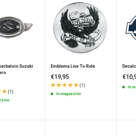
erbatoio Suzuki
Emblema Live To Ride
Decalc
ero
Prezzo
Prez
€19,95
€10,
scontato
scon
(1)
In 
to
(1)
In magazzino
zzino