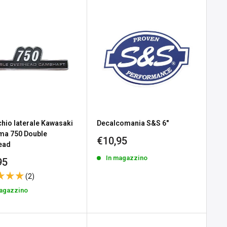
hio laterale Kawasaki
Decalcomania S&S 6"
ma 750 Double
Prezzo
€10,95
ead
scontato
In magazzino
zo
95
tato
(2)
magazzino