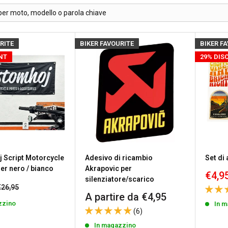
RITE
BIKER FAVOURITE
BIKER F
NT
29% DIS
 Script Motorcycle
Adesivo di ricambio
Set di
er nero / bianco
Akrapovic per
Prez
€4,9
silenziatore/scarico
scon
Prezzo
€26,95
to
Prezzo
A partire da €4,95
zzino
In 
scontato
(6)
In magazzino