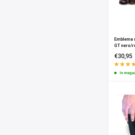
Emblema s
GT nero/r
Prezzo
€30,95
sconta
In maga