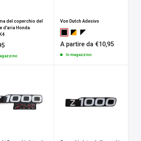
a del coperchio del
Von Dutch Adesivo
re d'aria Honda
K4
Prezzo
A partire da €10,95
zo
95
scontato
tato
In magazzino
magazzino