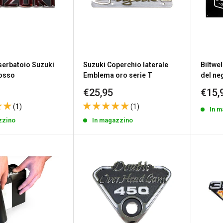
erbatoio Suzuki
Suzuki Coperchio laterale
Biltwe
osso
Emblema oro serie T
del ne
Prezzo
Prez
€25,95
€15,
to
scontato
scon
(1)
(1)
In 
zzino
In magazzino