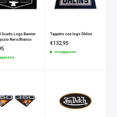
ll Scudo Logo Banner
Tappeto con logo Öhlins
gozio Nero/Bianco
Prezzo
€132,95
scontato
zo
95
In magazzino
tato
magazzino