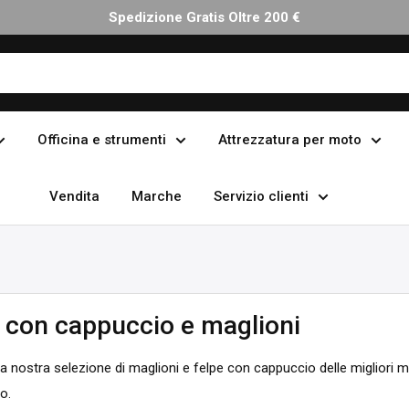
Reso Facile Entro 30 Giorni
Officina e strumenti
Attrezzatura per moto
Vendita
Marche
Servizio clienti
 con cappuccio e maglioni
la nostra selezione di maglioni e felpe con cappuccio delle migliori mar
o.