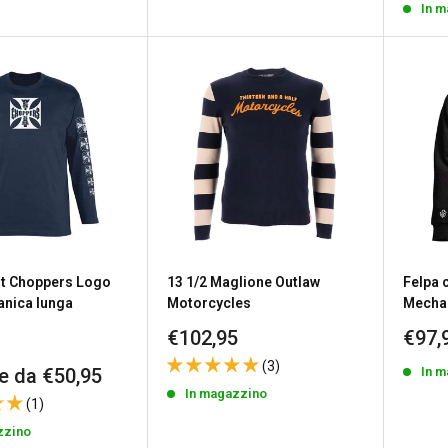
In 
t Choppers Logo
13 1/2 Maglione Outlaw
Felpa 
nica lunga
Motorcycles
Mechan
Prezzo
Prez
€102,95
€97,
scontato
scon
(3)
In 
re da €50,95
to
In magazzino
(1)
zzino