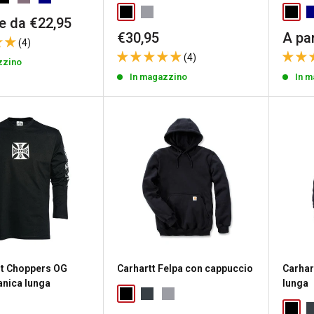
re da €22,95
to
Prezzo
Prez
€30,95
A par
(4)
scontato
scon
(4)
zzino
In magazzino
In 
t Choppers OG
Carhartt Felpa con cappuccio
Carhar
anica lunga
lunga