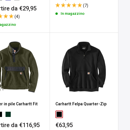
scontato
(7)
zo
tire da €29,95
tato
In magazzino
(4)
magazzino
r in pile Carhartt Fit
Carhartt Felpa Quarter-Zip
zo
Prezzo
rtire da €116,95
€63,95