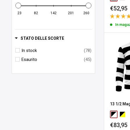
Prezzo
€52,95
sconta
23
82
142
201
260
In maga
STATO DELLE SCORTE
In stock
(78)
Esaurito
(45)
13 1/2 Mag
Prezzo
€83,95