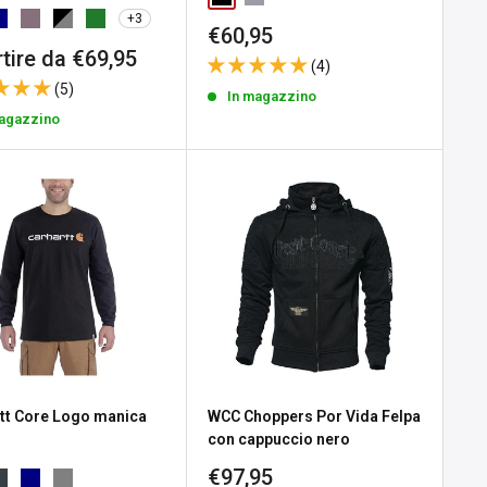
+3
Prezzo
€60,95
scontato
zo
tire da €69,95
(4)
tato
(5)
In magazzino
magazzino
tt Core Logo manica
WCC Choppers Por Vida Felpa
con cappuccio nero
Prezzo
€97,95