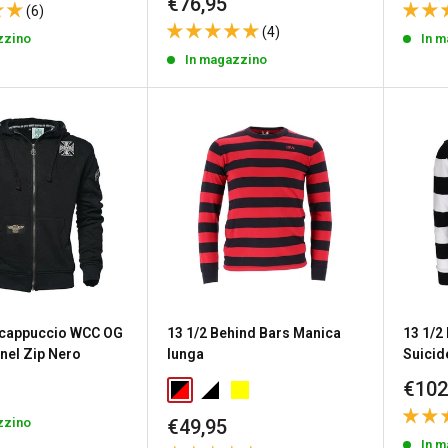
to
scon
Prezzo
€76,95
(6)
scontato
(4)
zzino
In 
In magazzino
 cappuccio WCC OG
13 1/2 Behind Bars Manica
13 1/2
nel Zip Nero
lunga
Suicid
Prez
€102
to
scon
Prezzo
zzino
€49,95
scontato
In 