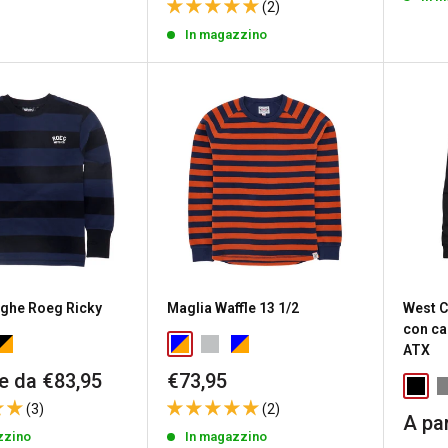
(2)
In magazzino
ighe Roeg Ricky
Maglia Waffle 13 1/2
West C
con ca
ATX
Prezzo
re da €83,95
€73,95
to
scontato
(3)
(2)
Prez
A par
zzino
In magazzino
scon