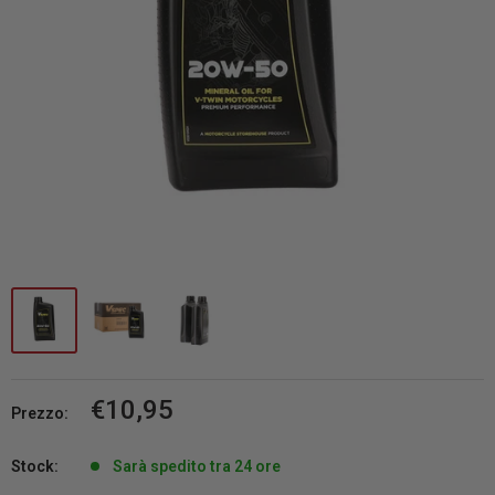
Prezzo
€10,95
Prezzo:
scontato
Stock:
Sarà spedito tra 24 ore