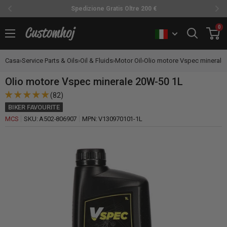
Spedizione Gratis Oltre 200 €
Vai
0
Customhoj
al
contenuto
Casa
›
Service Parts & Oils
›
Oil & Fluids
›
Motor Oil
›
Olio motore Vspec minerale 
Olio motore Vspec minerale 20W-50 1L
(82)
BIKER FAVOURITE
MCS
SKU:
A502-806907
MPN:
V130970101-1L