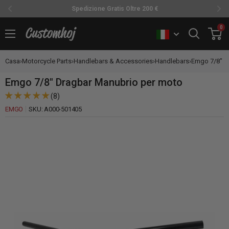
Spedizione Gratis Oltre 200 €
Vai
0
Customhoj
al
contenuto
Casa
›
Motorcycle Parts
›
Handlebars & Accessories
›
Handlebars
›
Emgo 7/8" Dr
Emgo 7/8" Dragbar Manubrio per moto
(8)
EMGO
SKU:
A000-501405