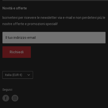
Recensioni dei clienti
Customhoj UE
compagni di fiducia per tutto ciò che riguarda le moto.
Politica di spedizione
Novità e offerte
Customhoj Svezia
Customhoj Svezia AB 559326-0887
Chi siamo
Customhoj Danimarca
Vagnsvägen 4, 311 32 Falkenberg, Svezia.
Iscrivetevi per ricevere le newsletter via e-mail e non perdetevi più le
Contattateci
Customhoj Germania
nostre offerte e promozioni speciali!
Customhoj Blog
Customhoj Spagna
Termini di servizio
Customhoj Francia
Il tuo indirizzo email
Customhoj Italia
Customhoj Paesi Bassi
Richiedi
Customhoj Finlandia
Customhoj Polonia
Paese
Italia (EUR €)
Seguici