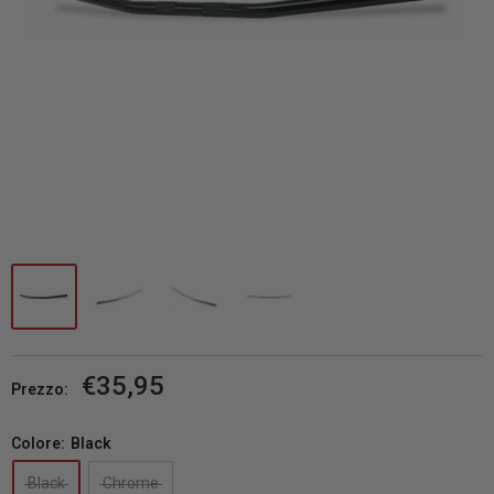
Prezzo
€35,95
Prezzo:
scontato
Colore:
Black
Black
Chrome