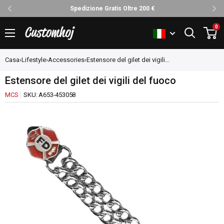
Spedizione Gratis Oltre 200 €
Vai
0
Customhoj
al
contenuto
Casa
›
Lifestyle
›
Accessories
›
Estensore del gilet dei vigili...
Estensore del gilet dei vigili del fuoco
MCS
SKU:
A653-453058