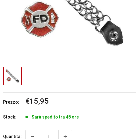
Prezzo
€15,95
Prezzo:
scontato
Stock:
Sarà spedito tra 48 ore
Quantità: