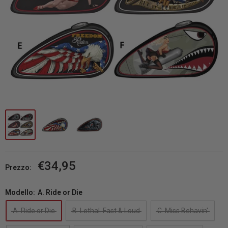
Prezzo
€34,95
Prezzo:
scontato
Modello:
A. Ride or Die
A. Ride or Die
B. Lethal. Fast & Loud
C. Miss Behavin'