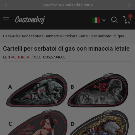
Spedizione Gratis Oltre 200 €
Vai
0
Customhoj
al
contenuto
Casa
›
Bike Accessories
›
Banners & Stickers
›
Cartelli per serbatoi di gas...
Cartelli per serbatoi di gas con minaccia letale
LETHAL THREAT
SKU:
C852-734685